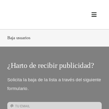
Saltar
al
Toggle
contenido
Naviga
Products
Baja usuarios
Solutions
Company
¿Harto de recibir publicidad?
Resources
Solicita la baja de la lista a través del siguiente
formulario.