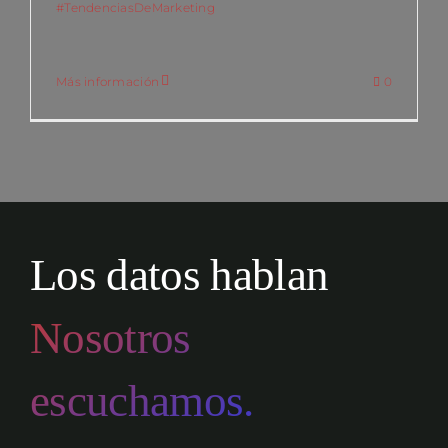
#TendenciasDeMarketing
Más información
0
Los datos hablan
Nosotros
escuchamos.