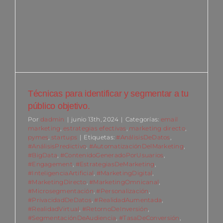
Técnicas para identificar y segmentar a tu
público objetivo.
Por
dadmin
|
junio 13th, 2024
|
Categorías:
email
marketing
,
estrategias efectivas
,
marketing directo
,
pymes
,
startups
|
Etiquetas:
#AnálisisDeDatos
,
#AnálisisPredictivo
,
#AutomatizaciónDelMarketing
,
#BigData
,
#ContenidoGeneradoPorUsuarios
,
#Engagement
,
#EstrategiasDeMarketing
,
#InteligenciaArtificial
,
#MarketingDigital
,
#MarketingDirecto
,
#MarketingOmnicanal
,
#Microsegmentación
,
#Personalización
,
#PrivacidadDeDatos
,
#RealidadAumentada
,
#RealidadVirtual
,
#RetornoDeInversión
,
#SegmentaciónDeAudiencia
,
#TasaDeConversión
,