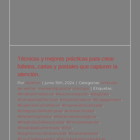
Técnicas y mejores prácticas para crear
folletos, cartas y postales que capturen la
atención.
Por
dadmin
|
junio 15th, 2024
|
Categorías:
embudo
de ventas
,
marketing postal
,
startups
|
Etiquetas:
#AnálisisPredictivo
,
#Automatización
,
#BigData
,
#CampañasEfectivas
,
#DiseñoCreativo
,
#Engagement
,
#ExperienciaDeMarca
,
#ImpresiónAvanzada
,
#IntegraciónMulticanal
,
#Interactividad
,
#MarketingPostal
,
#MaterialesEcológicos
,
#MediciónDeResultados
,
#Personalización
,
#RealidadAumentada
,
#ROI
,
#SegmentaciónAvanzada
,
#Sostenibilidad
,
#TasaDeRespuesta
,
#TecnologíasInnovadoras