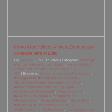
Cómo Crear Videos Virales: Estrategias y
Consejos para el Éxito
Por
dadmin
|
junio 11th, 2024
|
Categorías:
estrategias
efectivas
,
innovación tecnológica.
,
pymes
,
realidad
virtual
,
startups
,
video marketing
,
vídeos
360
|
Etiquetas:
#ContenidoGeneradoPorUsuarios
,
#Engagement
,
#EstrategiasDeContenido
,
#EstrategiasDeVideo
,
#InteligenciaArtificial
,
#MarketingCreativo
,
#MarketingDigital
,
#OptimizaciónParaMóviles
,
#Personalización
,
#RealidadAumentada
,
#RealidadVirtual
,
#RedesSociales
,
#ShoppableVideos
,
#Storytelling
,
#Streaming
,
#TendenciasDeMarketing
,
#VideoMarketing
,
#VideosCortos
,
#VideosEducativos
,