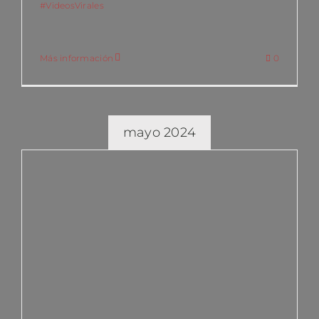
#VideosVirales
Más información
0
mayo 2024