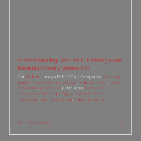
Video Marketing: Impulsa tu Estrategia con
Realidad Virtual y Videos 360
Por
dadmin
|
mayo 17th, 2024
|
Categorías:
estrategia
digital
,
innovación tecnológica.
,
realidad virtual
,
video
marketing
,
vídeos 360
|
Etiquetas:
Contenido
Interactivo
,
Estrategia Digital
,
Innovación en
Publicidad.
,
Realidad Virtual
,
Video Marketing
Más información
0