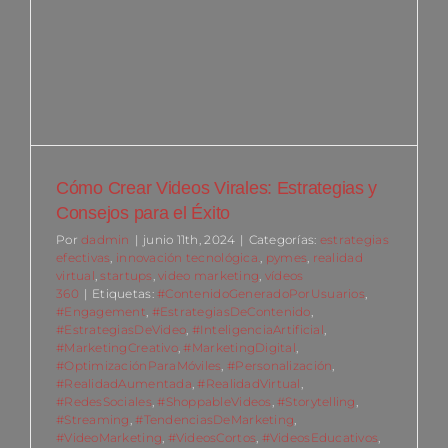
Cómo Crear Videos Virales: Estrategias y
Consejos para el Éxito
Por
dadmin
|
junio 11th, 2024
|
Categorías:
estrategias
efectivas
,
innovación tecnológica.
,
pymes
,
realidad
virtual
,
startups
,
video marketing
,
vídeos
360
|
Etiquetas:
#ContenidoGeneradoPorUsuarios
,
#Engagement
,
#EstrategiasDeContenido
,
#EstrategiasDeVideo
,
#InteligenciaArtificial
,
#MarketingCreativo
,
#MarketingDigital
,
#OptimizaciónParaMóviles
,
#Personalización
,
#RealidadAumentada
,
#RealidadVirtual
,
#RedesSociales
,
#ShoppableVideos
,
#Storytelling
,
#Streaming
,
#TendenciasDeMarketing
,
#VideoMarketing
,
#VideosCortos
,
#VideosEducativos
,