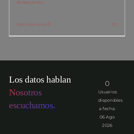
#VideosVirales
Más información
0
Los datos hablan
0
Nosotros
Usuarios
disponibles
escuchamos.
a fecha:
06 Ago
2026